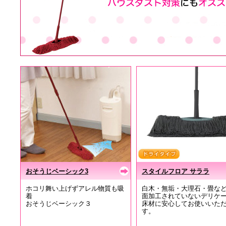
おそうじベーシック3
スタイルフロア サララ
ホコリ舞い上げずアレル物質も吸
白木・無垢・大理石・畳な
着
面加工されていないデリケ
おそうじベーシック３
床材に安心してお使いいた
す。