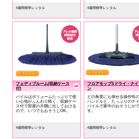
4週間標準レンタル
4週間標準レンタル
フェディブルーム(収納ケース
フロアモップSドライ・ナイ
付)
ン
パイルはボリュームたっぷりで使
どの角度にも倒せる操作性
い心地がふんわり軽く、収納ケー
ハンドルと、たっぷりのナ
ス付で部屋の片隅に出しておける
パイルで家中のおそうじが
ので、いつでもおそうじOK。
す。
4週間標準レンタル
4週間標準レンタル