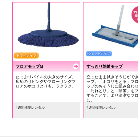
フロアモップM
すっきり除菌モップ
たっぷりパイルの大きめサイズ、
立ったまま拭きそうじがで
広めのリビングやフローリングフ
ップ。「ホコリをとる」フ
ロアのホコリとりも、ラクラク。
ップのおそうじに組み合わ
「汚れとり」と「除菌」を
することで、より清潔なフ
に。
4週間標準レンタル
4週間標準レンタル