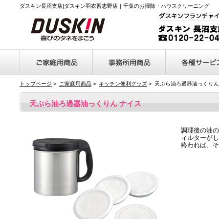
ダスキン長沼支店|ダスキン羽衣習志野店｜千葉のお掃除・ハウスクリーニング
トップページ
>
ご家庭用商品
>
キッチン便利グッズ
> 天ぷら油ろ過器油っくりん
天ぷら油ろ過器油っくりん ナイス
調理後の油の
ィルターがし
終われば、そ