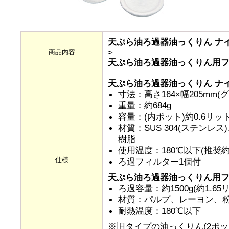
天ぷら油ろ過器油っくりん ナイ
>
商品内容
天ぷら油ろ過器油っくりん用フィ
天ぷら油ろ過器油っくりん ナイ
寸法：高さ164×幅205mm(
重量：約684g
容量：(内ポット)約0.6リット
材質：SUS 304(ステン
樹脂
使用温度：180℃以下(推奨約
仕様
ろ過フィルター1個付
天ぷら油ろ過器油っくりん用フィ
ろ過容量：約1500g(約1.65
材質：パルプ、レーヨン、
耐熱温度：180℃以下
※旧タイプの油っくりん(2ポッ