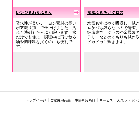
レンジまわりふきん
食器ふきあげクロス
吸水性が良いレーヨン素材の長い
水気もすばやく吸収し、拭
ボア織り加工で仕上げました。汚
やケバも残らないので清潔
れも洗剤もたっぷり吸います。水
細繊維で、グラスや金属製
だけでも使え、調理中に飛び散る
ラリーなどのくもりも拭き
油や調味料を拭くのにも便利で
ピカピカに輝きます。
す。
トップページ
ご家庭用商品
事務所用商品
サービス
人気ランキン